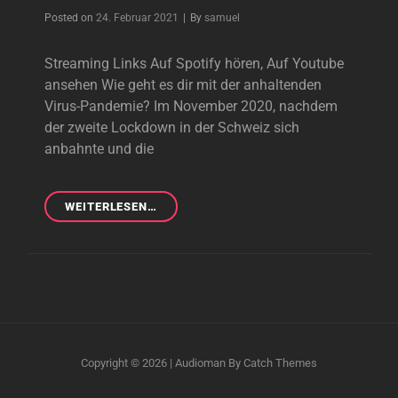
Byline
Posted on
24. Februar 2021
|
By
samuel
Streaming Links Auf Spotify hören, Auf Youtube
ansehen Wie geht es dir mit der anhaltenden
Virus-Pandemie? Im November 2020, nachdem
der zweite Lockdown in der Schweiz sich
anbahnte und die
FREU
WEITERLESEN…
MICH
TROTZDEM
Copyright © 2026
|
Audioman By
Catch Themes